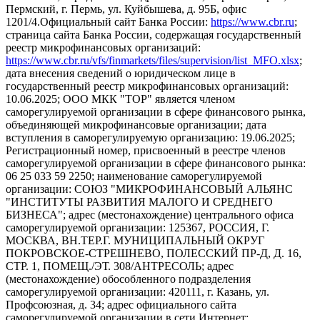
Пермский, г. Пермь, ул. Куйбышева, д. 95Б, офис
1201/4.Официальный сайт Банка России:
https://www.cbr.ru
;
страница сайта Банка России, содержащая государственный
реестр микрофинансовых организаций:
https://www.cbr.ru/vfs/finmarkets/files/supervision/list_MFO.xlsx
;
дата внесения сведений о юридическом лице в
государственный реестр микрофинансовых организаций:
10.06.2025; ООО МКК "ТОР" является членом
саморегулируемой организации в сфере финансового рынка,
объединяющей микрофинансовые организации; дата
вступления в саморегулируемую организацию: 19.06.2025;
Регистрационный номер, присвоенный в реестре членов
саморегулируемой организации в сфере финансового рынка:
06 25 033 59 2250; наименование саморегулируемой
организации: СОЮЗ "МИКРОФИНАНСОВЫЙ АЛЬЯНС
"ИНСТИТУТЫ РАЗВИТИЯ МАЛОГО И СРЕДНЕГО
БИЗНЕСА"; адрес (местонахождение) центрального офиса
саморегулируемой организации: 125367, РОССИЯ, Г.
МОСКВА, ВН.ТЕР.Г. МУНИЦИПАЛЬНЫЙ ОКРУГ
ПОКРОВСКОЕ-СТРЕШНЕВО, ПОЛЕССКИЙ ПР-Д, Д. 16,
СТР. 1, ПОМЕЩ./ЭТ. 308/АНТРЕСОЛЬ; адрес
(местонахождение) обособленного подразделения
саморегулируемой организации: 420111, г. Казань, ул.
Профсоюзная, д. 34; адрес официального сайта
саморегулируемой организации в сети Интернет: