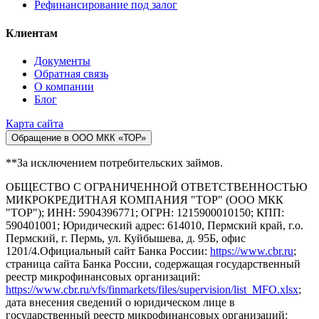
Рефинансирование под залог
Клиентам
Документы
Обратная связь
О компании
Блог
Карта сайта
Обращение в ООО МКК «ТОР»
**За исключением потребительских займов.
ОБЩЕСТВО С ОГРАНИЧЕННОЙ ОТВЕТСТВЕННОСТЬЮ
МИКРОКРЕДИТНАЯ КОМПАНИЯ "ТОР" (ООО МКК
"ТОР"); ИНН: 5904396771; ОГРН: 1215900010150; КПП:
590401001; Юридический адрес: 614010, Пермский край, г.о.
Пермский, г. Пермь, ул. Куйбышева, д. 95Б, офис
1201/4.Официальный сайт Банка России:
https://www.cbr.ru
;
страница сайта Банка России, содержащая государственный
реестр микрофинансовых организаций:
https://www.cbr.ru/vfs/finmarkets/files/supervision/list_MFO.xlsx
;
дата внесения сведений о юридическом лице в
государственный реестр микрофинансовых организаций: