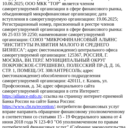
10.06.2025; ООО МКК "ТОР" является членом
саморегулируемой организации в сфере финансового рынка,
объединяющей микрофинансовые организации; дата
вступления в саморегулируемую организацию: 19.06.2025;
Регистрационный номер, присвоенный в реестре членов
саморегулируемой организации в сфере финансового рынка:
06 25 033 59 2250; наименование саморегулируемой
организации: СОЮЗ "МИКРОФИНАНСОВЫЙ АЛЬЯНС
"ИНСТИТУТЫ РАЗВИТИЯ МАЛОГО И СРЕДНЕГО
БИЗНЕСА"; адрес (местонахождение) центрального офиса
саморегулируемой организации: 125367, РОССИЯ, Г.
МОСКВА, ВН.ТЕР.Г. МУНИЦИПАЛЬНЫЙ ОКРУГ
ПОКРОВСКОЕ-СТРЕШНЕВО, ПОЛЕССКИЙ ПР-Д, Д. 16,
СТР. 1, ПОМЕЩ./ЭТ. 308/АНТРЕСОЛЬ; адрес
(местонахождение) обособленного подразделения
саморегулируемой организации: 420111, г. Казань, ул.
Профсоюзная, д. 34; адрес официального сайта
саморегулируемой организации в сети Интернет:
https://alliance-mfo.ru
; ссылка на страницу интернет-приемной
Банка России на сайте Банка России:
https://www.cbr.ru/reception/
; потребители финансовых услуг
вправе направить обращение финансовому уполномоченному
в соответствии со статьями 15 - 19 Федерального закона от 4
июня 2018 года N 123-ФЗ "Об уполномоченном по правам
потребителей финансовых услуг" (Собрание законодательства