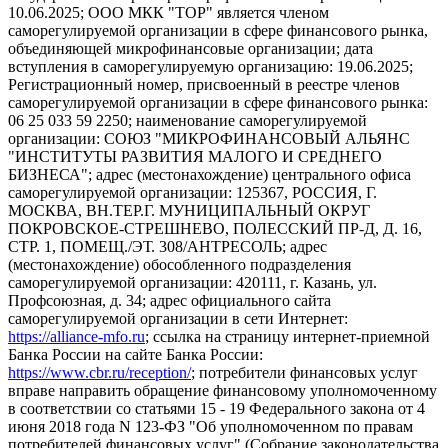
10.06.2025; ООО МКК "ТОР" является членом
саморегулируемой организации в сфере финансового рынка,
объединяющей микрофинансовые организации; дата
вступления в саморегулируемую организацию: 19.06.2025;
Регистрационный номер, присвоенный в реестре членов
саморегулируемой организации в сфере финансового рынка:
06 25 033 59 2250; наименование саморегулируемой
организации: СОЮЗ "МИКРОФИНАНСОВЫЙ АЛЬЯНС
"ИНСТИТУТЫ РАЗВИТИЯ МАЛОГО И СРЕДНЕГО
БИЗНЕСА"; адрес (местонахождение) центрального офиса
саморегулируемой организации: 125367, РОССИЯ, Г.
МОСКВА, ВН.ТЕР.Г. МУНИЦИПАЛЬНЫЙ ОКРУГ
ПОКРОВСКОЕ-СТРЕШНЕВО, ПОЛЕССКИЙ ПР-Д, Д. 16,
СТР. 1, ПОМЕЩ./ЭТ. 308/АНТРЕСОЛЬ; адрес
(местонахождение) обособленного подразделения
саморегулируемой организации: 420111, г. Казань, ул.
Профсоюзная, д. 34; адрес официального сайта
саморегулируемой организации в сети Интернет:
https://alliance-mfo.ru
; ссылка на страницу интернет-приемной
Банка России на сайте Банка России:
https://www.cbr.ru/reception/
; потребители финансовых услуг
вправе направить обращение финансовому уполномоченному
в соответствии со статьями 15 - 19 Федерального закона от 4
июня 2018 года N 123-ФЗ "Об уполномоченном по правам
потребителей финансовых услуг" (Собрание законодательства