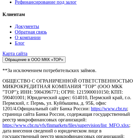
Рефинансирование под залог
Клиентам
Документы
Обратная связь
О компании
Блог
Карта сайта
Обращение в ООО МКК «ТОР»
**За исключением потребительских займов.
ОБЩЕСТВО С ОГРАНИЧЕННОЙ ОТВЕТСТВЕННОСТЬЮ
МИКРОКРЕДИТНАЯ КОМПАНИЯ "ТОР" (ООО МКК
"ТОР"); ИНН: 5904396771; ОГРН: 1215900010150; КПП:
590401001; Юридический адрес: 614010, Пермский край, г.о.
Пермский, г. Пермь, ул. Куйбышева, д. 95Б, офис
1201/4.Официальный сайт Банка России:
https://www.cbr.ru
;
страница сайта Банка России, содержащая государственный
реестр микрофинансовых организаций:
https://www.cbr.ru/vfs/finmarkets/files/supervision/list_MFO.xlsx
;
дата внесения сведений о юридическом лице в
государственный реестр микрофинансовых организаций: