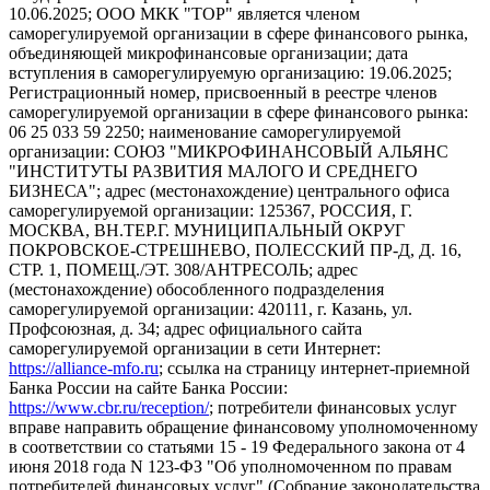
10.06.2025; ООО МКК "ТОР" является членом
саморегулируемой организации в сфере финансового рынка,
объединяющей микрофинансовые организации; дата
вступления в саморегулируемую организацию: 19.06.2025;
Регистрационный номер, присвоенный в реестре членов
саморегулируемой организации в сфере финансового рынка:
06 25 033 59 2250; наименование саморегулируемой
организации: СОЮЗ "МИКРОФИНАНСОВЫЙ АЛЬЯНС
"ИНСТИТУТЫ РАЗВИТИЯ МАЛОГО И СРЕДНЕГО
БИЗНЕСА"; адрес (местонахождение) центрального офиса
саморегулируемой организации: 125367, РОССИЯ, Г.
МОСКВА, ВН.ТЕР.Г. МУНИЦИПАЛЬНЫЙ ОКРУГ
ПОКРОВСКОЕ-СТРЕШНЕВО, ПОЛЕССКИЙ ПР-Д, Д. 16,
СТР. 1, ПОМЕЩ./ЭТ. 308/АНТРЕСОЛЬ; адрес
(местонахождение) обособленного подразделения
саморегулируемой организации: 420111, г. Казань, ул.
Профсоюзная, д. 34; адрес официального сайта
саморегулируемой организации в сети Интернет:
https://alliance-mfo.ru
; ссылка на страницу интернет-приемной
Банка России на сайте Банка России:
https://www.cbr.ru/reception/
; потребители финансовых услуг
вправе направить обращение финансовому уполномоченному
в соответствии со статьями 15 - 19 Федерального закона от 4
июня 2018 года N 123-ФЗ "Об уполномоченном по правам
потребителей финансовых услуг" (Собрание законодательства