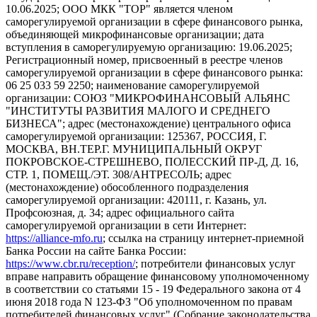
10.06.2025; ООО МКК "ТОР" является членом
саморегулируемой организации в сфере финансового рынка,
объединяющей микрофинансовые организации; дата
вступления в саморегулируемую организацию: 19.06.2025;
Регистрационный номер, присвоенный в реестре членов
саморегулируемой организации в сфере финансового рынка:
06 25 033 59 2250; наименование саморегулируемой
организации: СОЮЗ "МИКРОФИНАНСОВЫЙ АЛЬЯНС
"ИНСТИТУТЫ РАЗВИТИЯ МАЛОГО И СРЕДНЕГО
БИЗНЕСА"; адрес (местонахождение) центрального офиса
саморегулируемой организации: 125367, РОССИЯ, Г.
МОСКВА, ВН.ТЕР.Г. МУНИЦИПАЛЬНЫЙ ОКРУГ
ПОКРОВСКОЕ-СТРЕШНЕВО, ПОЛЕССКИЙ ПР-Д, Д. 16,
СТР. 1, ПОМЕЩ./ЭТ. 308/АНТРЕСОЛЬ; адрес
(местонахождение) обособленного подразделения
саморегулируемой организации: 420111, г. Казань, ул.
Профсоюзная, д. 34; адрес официального сайта
саморегулируемой организации в сети Интернет:
https://alliance-mfo.ru
; ссылка на страницу интернет-приемной
Банка России на сайте Банка России:
https://www.cbr.ru/reception/
; потребители финансовых услуг
вправе направить обращение финансовому уполномоченному
в соответствии со статьями 15 - 19 Федерального закона от 4
июня 2018 года N 123-ФЗ "Об уполномоченном по правам
потребителей финансовых услуг" (Собрание законодательства