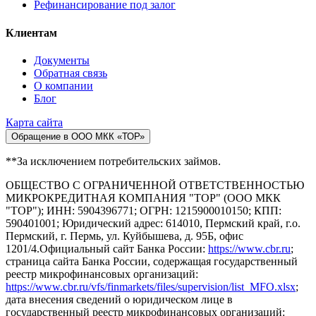
Рефинансирование под залог
Клиентам
Документы
Обратная связь
О компании
Блог
Карта сайта
Обращение в ООО МКК «ТОР»
**За исключением потребительских займов.
ОБЩЕСТВО С ОГРАНИЧЕННОЙ ОТВЕТСТВЕННОСТЬЮ
МИКРОКРЕДИТНАЯ КОМПАНИЯ "ТОР" (ООО МКК
"ТОР"); ИНН: 5904396771; ОГРН: 1215900010150; КПП:
590401001; Юридический адрес: 614010, Пермский край, г.о.
Пермский, г. Пермь, ул. Куйбышева, д. 95Б, офис
1201/4.Официальный сайт Банка России:
https://www.cbr.ru
;
страница сайта Банка России, содержащая государственный
реестр микрофинансовых организаций:
https://www.cbr.ru/vfs/finmarkets/files/supervision/list_MFO.xlsx
;
дата внесения сведений о юридическом лице в
государственный реестр микрофинансовых организаций: