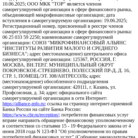
10.06.2025; ООО МКК "ТОР" является членом
саморегулируемой организации в сфере финансового рынка,
объединяющей микрофинансовые организации; дата
вступления в саморегулируемую организацию: 19.06.2025;
Регистрационный номер, присвоенный в реестре членов
саморегулируемой организации в сфере финансового рынка:
06 25 033 59 2250; наименование саморегулируемой
организации: СОЮЗ "МИКРОФИНАНСОВЫЙ АЛЬЯНС
"ИНСТИТУТЫ РАЗВИТИЯ МАЛОГО И СРЕДНЕГО
БИЗНЕСА"; адрес (местонахождение) центрального офиса
саморегулируемой организации: 125367, РОССИЯ, Г.
МОСКВА, ВН.ТЕР.Г. МУНИЦИПАЛЬНЫЙ ОКРУГ
ПОКРОВСКОЕ-СТРЕШНЕВО, ПОЛЕССКИЙ ПР-Д, Д. 16,
СТР. 1, ПОМЕЩ./ЭТ. 308/АНТРЕСОЛЬ; адрес
(местонахождение) обособленного подразделения
саморегулируемой организации: 420111, г. Казань, ул.
Профсоюзная, д. 34; адрес официального сайта
саморегулируемой организации в сети Интернет:
https://alliance-mfo.ru
; ссылка на страницу интернет-приемной
Банка России на сайте Банка России:
https://www.cbr.ru/reception/
; потребители финансовых услуг
вправе направить обращение финансовому уполномоченному
в соответствии со статьями 15 - 19 Федерального закона от 4
июня 2018 года N 123-ФЗ "Об уполномоченном по правам
потребителей финансовых услуг" (Собрание законодательства