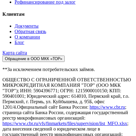
Рефинансирование под залог
Клиентам
Документы
Обратная связь
О компании
Блог
Карта сайта
Обращение в ООО МКК «ТОР»
**За исключением потребительских займов.
ОБЩЕСТВО С ОГРАНИЧЕННОЙ ОТВЕТСТВЕННОСТЬЮ
МИКРОКРЕДИТНАЯ КОМПАНИЯ "ТОР" (ООО МКК
"ТОР"); ИНН: 5904396771; ОГРН: 1215900010150; КПП:
590401001; Юридический адрес: 614010, Пермский край, г.о.
Пермский, г. Пермь, ул. Куйбышева, д. 95Б, офис
1201/4.Официальный сайт Банка России:
https://www.cbr.ru
;
страница сайта Банка России, содержащая государственный
реестр микрофинансовых организаций:
https://www.cbr.ru/vfs/finmarkets/files/supervision/list_MFO.xlsx
;
дата внесения сведений о юридическом лице в
государственный реестр микрофинансовых организаций: