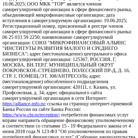
10.06.2025; ООО МКК "ТОР" является членом
саморегулируемой организации в сфере финансового рынка,
объединяющей микрофинансовые организации; дата
вступления в саморегулируемую организацию: 19.06.2025;
Регистрационный номер, присвоенный в реестре членов
саморегулируемой организации в сфере финансового рынка:
06 25 033 59 2250; наименование саморегулируемой
организации: СОЮЗ "МИКРОФИНАНСОВЫЙ АЛЬЯНС
"ИНСТИТУТЫ РАЗВИТИЯ МАЛОГО И СРЕДНЕГО
БИЗНЕСА"; адрес (местонахождение) центрального офиса
саморегулируемой организации: 125367, РОССИЯ, Г.
МОСКВА, ВН.ТЕР.Г. МУНИЦИПАЛЬНЫЙ ОКРУГ
ПОКРОВСКОЕ-СТРЕШНЕВО, ПОЛЕССКИЙ ПР-Д, Д. 16,
СТР. 1, ПОМЕЩ./ЭТ. 308/АНТРЕСОЛЬ; адрес
(местонахождение) обособленного подразделения
саморегулируемой организации: 420111, г. Казань, ул.
Профсоюзная, д. 34; адрес официального сайта
саморегулируемой организации в сети Интернет:
https://alliance-mfo.ru
; ссылка на страницу интернет-приемной
Банка России на сайте Банка России:
https://www.cbr.ru/reception/
; потребители финансовых услуг
вправе направить обращение финансовому уполномоченному
в соответствии со статьями 15 - 19 Федерального закона от 4
июня 2018 года N 123-ФЗ "Об уполномоченном по правам
потребителей финансовых услуг" (Собрание законодательства