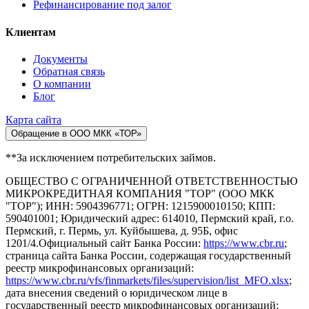
Рефинансирование под залог
Клиентам
Документы
Обратная связь
О компании
Блог
Карта сайта
Обращение в ООО МКК «ТОР»
**За исключением потребительских займов.
ОБЩЕСТВО С ОГРАНИЧЕННОЙ ОТВЕТСТВЕННОСТЬЮ
МИКРОКРЕДИТНАЯ КОМПАНИЯ "ТОР" (ООО МКК
"ТОР"); ИНН: 5904396771; ОГРН: 1215900010150; КПП:
590401001; Юридический адрес: 614010, Пермский край, г.о.
Пермский, г. Пермь, ул. Куйбышева, д. 95Б, офис
1201/4.Официальный сайт Банка России:
https://www.cbr.ru
;
страница сайта Банка России, содержащая государственный
реестр микрофинансовых организаций:
https://www.cbr.ru/vfs/finmarkets/files/supervision/list_MFO.xlsx
;
дата внесения сведений о юридическом лице в
государственный реестр микрофинансовых организаций: